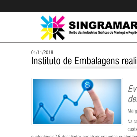
01/11/2018
Instituto de Embalagens rea
Ev
de
Marg
Na c
cust
sustentáveis? É desafiador construir soluções susten