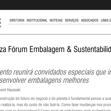
DIRETORIA
INSTITUCIONAL
NOTÍCIAS
SERVIÇOS
ASSOCIADOS
LINKS 
liza Fórum Embalagem & Sustentabili
ento reunirá convidados especiais que i
senvolver embalagens melhores
aret Hayasaki
onstrução do futuro do negócio e do planeta é fundamental pensar a sust
a realizá-la, mas do custo de não fazê-la. Como fazer mudanças nos pro
táveis com os fornecedores? Como produzir embalagens mais sustentáve