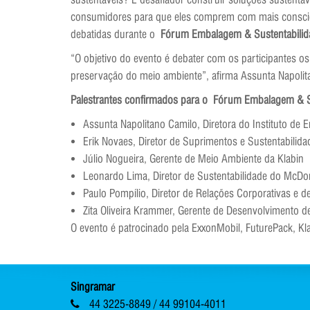
consumidores para que eles comprem com mais consciênc
debatidas durante o
Fórum Embalagem & Sustentabilid
“O objetivo do evento é debater com os participantes 
preservação do meio ambiente”, afirma Assunta Napolit
Palestrantes confirmados para o Fórum Embalagem & S
Assunta Napolitano Camilo, Diretora do Instituto de
Erik Novaes, Diretor de Suprimentos e Sustentabilid
Júlio Nogueira, Gerente de Meio Ambiente da Klabin
Leonardo Lima, Diretor de Sustentabilidade do McDo
Paulo Pompílio, Diretor de Relações Corporativas e d
Zita Oliveira Krammer, Gerente de Desenvolvimento d
O evento é patrocinado pela ExxonMobil, FuturePack, Kl
Singramar
44 3225-8849 / 44 99104-4011