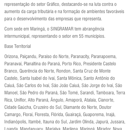
representação do setor Gráfico, destacando-se na luta contra o
aumento da carga tributária e na formação de ambientes favoráveis
para o desenvolvimento das empresas que representa.
Com sede em Maringá, o SINGRAMAR tem abrangência
intermunicipal, representando o setor em 55 municípios.
Base Territorial
Orizona, Paiçandu, Paraíso do Norte, Paranacity, Paranapoema,
Paranavaí, Planaltina do Paraná, Porto Rico, Presidente Castelo
Branco, Querência do Norte, Rondon, Santa Cruz de Monte
Castelo, Santa Isabel do Ivaí, Santa Mônica, Santo Antônio do
Caiuá, São Carlos do Ivaí, São João Caiuá, São Jorge do Ivaí, São
Manoel, São Pedro do Paraná, São Tomé, Sarandi, Tamboara, Terra
Rica, Uniflor, Alto Paraná, Ângulo, Amaporã, Atalaia, Cianorte,
Cidade Gaúcha, Cruzeiro do Sul, Diamante do Norte, Doutor
Camargo, Floraí, Floresta, Flórida, Guairaçá, Guaporema, Inajá,
Indianópolis, Itambé, Itauna do Sul, Jardim Olinda, Japurá, Jussara,
Loanda, Mandaguaçu, Marialva, Marilena, Maringá, Mirador, Nova