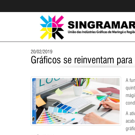
20/02/2019
Gráficos se reinventam para s
A fu
quin
mági
cond
A at
acab
gráf