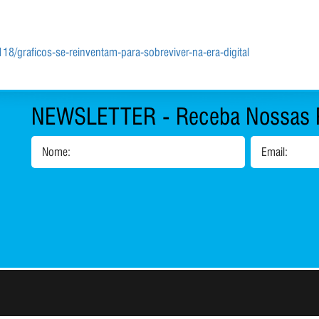
8/graficos-se-reinventam-para-sobreviver-na-era-digital
NEWSLETTER - Receba Nossas 
Nome:
Email:
1