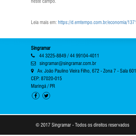
neste campo.
Leia mais em:
https://d.emtempo.com.br/economia/13711
Singramar
44 3225-8849 / 44 99104-4011
singramar@singramar.com.br
Av. João Paulino Vieira Filho, 672 - Zona 7 - Sala 60
CEP: 87020-015
Maringá / PR
© 2017 Singramar - Todos os direitos reservados