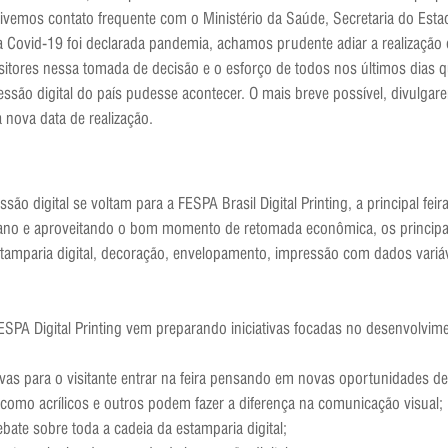
ivemos contato frequente com o Ministério da Saúde, Secretaria do Esta
a Covid-19 foi declarada pandemia, achamos prudente adiar a realização
itores nessa tomada de decisão e o esforço de todos nos últimos dias que
essão digital do país pudesse acontecer. O mais breve possível, divulgar
 nova data de realização.
ão digital se voltam para a FESPA Brasil Digital Printing, a principal fe
o ano e aproveitando o bom momento de retomada econômica, os principa
tamparia digital, decoração, envelopamento, impressão com dados variáve
FESPA Digital Printing vem preparando iniciativas focadas no desenvolvi
ivas para o visitante entrar na feira pensando em novas oportunidades d
como acrílicos e outros podem fazer a diferença na comunicação visual;
bate sobre toda a cadeia da estamparia digital;