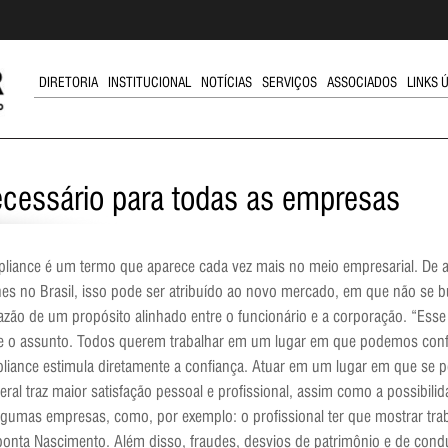
DIRETORIA
INSTITUCIONAL
NOTÍCIAS
SERVIÇOS
ASSOCIADOS
LINKS 
ecessário para todas as empresas
liance é um termo que aparece cada vez mais no meio empresarial. De 
es no Brasil, isso pode ser atribuído ao novo mercado, em que não se bu
azão de um propósito alinhado entre o funcionário e a corporação. “Ess
e o assunto. Todos querem trabalhar em um lugar em que podemos confiar
liance estimula diretamente a confiança. Atuar em um lugar em que se p
ral traz maior satisfação pessoal e profissional, assim como a possibili
lgumas empresas, como, por exemplo: o profissional ter que mostrar tra
aponta Nascimento. Além disso, fraudes, desvios de patrimônio e de c