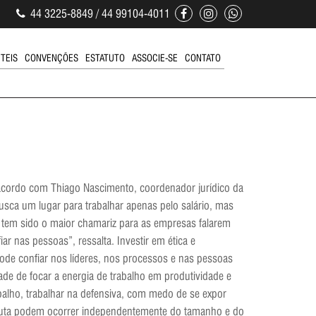
44 3225-8849 / 44 99104-4011
ÚTEIS
CONVENÇÕES
ESTATUTO
ASSOCIE-SE
CONTATO
acordo com Thiago Nascimento, coordenador jurídico da
sca um lugar para trabalhar apenas pelo salário, mas
e tem sido o maior chamariz para as empresas falarem
 nas pessoas”, ressalta. Investir em ética e
ode confiar nos líderes, nos processos e nas pessoas
dade de focar a energia de trabalho em produtividade e
balho, trabalhar na defensiva, com medo de se expor
onduta podem ocorrer independentemente do tamanho e do