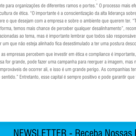
te para organizações de diferentes ramos e portes.” O processo mais efet
tura de ética. “O importante é a conscientização da alta liderança sobre
obre o que desejam com a empresa e sobre o ambiente que querem ter.
a forma, temos mais chance de perceber qualquer desalinhamento”, reco
cionadas ao tema, mas é importante lembrar que todos são responsáveis
r um que não esteja alinhado fica desestimulado a ter uma postura des
as empresas percebem que investir em ética e compliance é importante, 
resa for grande, pode fazer uma campanha para reerguer a imagem, mas
o improváveis de ocorrer ali, e isso é um grande perigo. As companhias 
 sentido.” Entretanto, esse capital é sempre positivo e pode garantir 
NEWSLETTER - Receba Nossas 