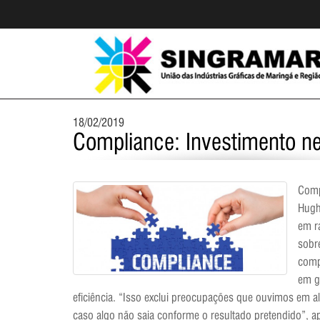
18/02/2019
Compliance: Investimento n
Comp
Hugh
em r
sobr
comp
em ge
eficiência. “Isso exclui preocupações que ouvimos em a
caso algo não saia conforme o resultado pretendido”, 