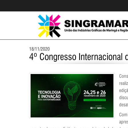
18/11/2020
4º Congresso Internacional d
Cons
real
ediç
disc
desaf
Com 
apre