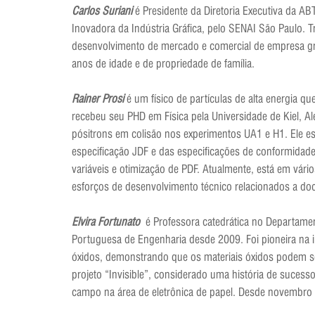
Carlos Suriani
é Presidente da Diretoria Executiva da 
Inovadora da Indústria Gráfica, pelo SENAI São Paulo.
desenvolvimento de mercado e comercial de empresa grá
anos de idade e de propriedade de família.
Rainer Prosi
é um físico de partículas de alta energia q
recebeu seu PHD em Física pela Universidade de Kiel, Al
pósitrons em colisão nos experimentos UA1 e H1. Ele es
especificação JDF e das especificações de conformidade
variáveis e otimização de PDF. Atualmente, está em vári
esforços de desenvolvimento técnico relacionados a doc
Elvira Fortunato
é Professora catedrática no Departame
Portuguesa de Engenharia desde 2009. Foi pioneira na 
óxidos, demonstrando que os materiais óxidos podem 
projeto “Invisible”, considerado uma história de suces
campo na área de eletrônica de papel. Desde novembro 