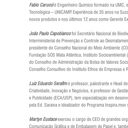
Fabio Carucci
é Engenheiro Químico formado na UMC, es
Tecnológica – UNICAMP. Experiência de 35 anos na Suza
novos produtos e nos últimos 12 anos como Gerente Exe
João Paulo Capobianco
foi Secretário Nacional de Biod
Interministerial de Prevenção e Controle ao Desmatamen
presidente do Conselho Nacional do Meio Ambiente (CO
Fundação SOS Mata Atlântica, Instituto Socioambiental
do Conselho de Administração da Bolsa de Valores Socia
Conselho Consultivo do Instituto Ethos de Empresas e R
Luiz Eduardo Serafim
é professor, palestrante e Head
Criatividade, Inovação e Negócios, é professor de Ge
e Publicidade (ECA/USP), tem especialização em desenv
pela Ed. Saraiva e idealizador do Programa Inspira.mov
Martyn Eustace
exerceu o cargo de CEO de grandes orga
Comunicação Gráfica e de Embalagem de Papel e, também