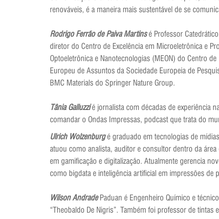
renováveis, é a maneira mais sustentável de se comuni
Rodrigo Ferrão de Paiva Martins
é Professor Catedrátic
diretor do Centro de Excelência em Microeletrônica e P
Optoeletrônica e Nanotecnologias (MEON) do Centro de 
Europeu de Assuntos da Sociedade Europeia de Pesquis
BMC Materials do Springer Nature Group.
Tânia Galluzzi
é jornalista com décadas de experiência n
comandar o Ondas Impressas, podcast que trata do mu
Ulrich Wolzenburg
é graduado em tecnologias de mídias 
atuou como analista, auditor e consultor dentro da ár
em gamificação e digitalização. Atualmente gerencia no
como bigdata e inteligência artificial em impressões de
Wilson Andrade
Paduan é Engenheiro Químico e técnico g
“Theobaldo De Nigris”. Também foi professor de tintas 