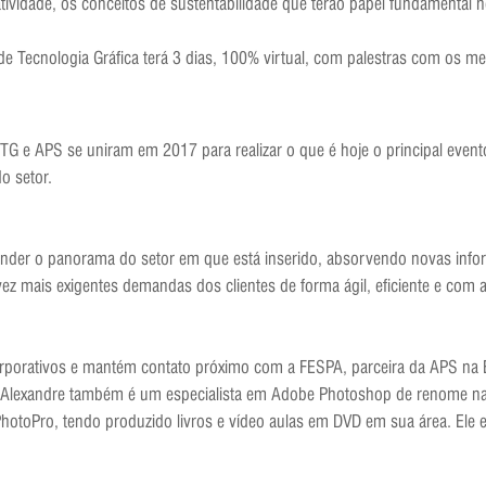
atividade, os conceitos de sustentabilidade que terão papel fundamental n
e Tecnologia Gráfica terá 3 dias, 100% virtual, com palestras com os me
G e APS se uniram em 2017 para realizar o que é hoje o principal event
o setor.
nder o panorama do setor em que está inserido, absorvendo novas inform
z mais exigentes demandas dos clientes de forma ágil, eficiente e com a
rporativos e mantém contato próximo com a FESPA, parceira da APS na E
vo, Alexandre também é um especialista em Adobe Photoshop de renome n
hotoPro, tendo produzido livros e vídeo aulas em DVD em sua área. Ele 