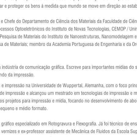
car e proteger os bens à medida que mundo se move em direção ao estab
o e Chefe do Departamento de Ciência dos Materiais da Faculdade de Ciê
rocessos Optoeletrônicos do Instituto de Novas Tecnologias, CEMOP / Unin
Pesquisa de Materiais do Instituto de Nanoestruturas, Nanomodelagem e
a de Materiais; membro da Academia Portuguesa de Engenharia e da Ord
a indústria de comunicação gráfica. Escreve para importantes mídias do s
ndo da impressão.
e impressão na Universidade de Wuppertal, Alemanha, com o foco princip
ea de impressão e alcançou um mestrado em tecnologias de impressão e
vos projetos para impressão e mídia, focando no desenvolvimento de abo
 pequeno e médio formato.
ráfico especializado em Rotogravura e Flexografia. Já foi técnico de en
e vernizes e ex-professor assistente de Mecânica de Fluídos da Escola S