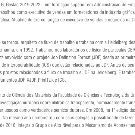
ABTG, Gestão 2019:2022. Tem formação superior em Administração de E
 Trabalhou como executivo de vendas em fornecedores da indústria gráfi
fica. Atualmente exerce função de executivo de vendas e negócios na Og
ue se tornou arquiteto de fluxo de trabalho e trabalha com a Heidelberg de
emanha, em 1992. Trabalhou nos laboratórios de física de partículas CER
tá envolvido com o projeto Job Definition Format (JDF) desde as primeir
 de interoperabilidade (ICS) que estão relacionadas ao JDF. Antes de se
os projetos relacionados a fluxo de trabalho e JDF na Heidelberg. É tam
umentos JDF, XJDF, PrintTalk e ICS.
nto de Ciência dos Materiais da Faculdade de Ciências e Tecnologia da 
investigação europeia sobre eletrônica transparente, nomeadamente tran
ser usados como verdadeiros semicondutores. Em 2008, na 1ª edição d
so. No mesmo ano demonstrou com seus colegas a possibilidade de fazer o
de 2016, integra o Grupo de Alto Nível para o Mecanismo de Aconselham