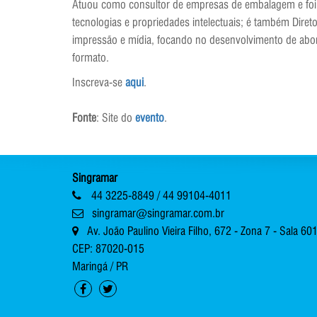
Atuou como consultor de empresas de embalagem e foi s
tecnologias e propriedades intelectuais; é também Dire
impressão e mídia, focando no desenvolvimento de abord
formato.
Inscreva-se
aqui
.
Fonte
: Site do
evento
.
Singramar
44 3225-8849 / 44 99104-4011
singramar@singramar.com.br
Av. João Paulino Vieira Filho, 672 - Zona 7 - Sala 60
CEP: 87020-015
Maringá / PR