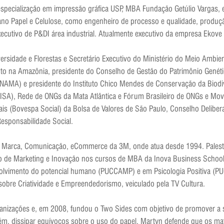
pecialização em impressão gráfica USP, MBA Fundação Getúlio Vargas, e
no Papel e Celulose, como engenheiro de processo e qualidade, produção
cutivo de P&DI área industrial. Atualmente executivo da empresa Ekove 
iversidade e Florestas e Secretário Executivo do Ministério do Meio Amb
to na Amazônia, presidente do Conselho de Gestão do Patrimônio Genético
NAMA) e presidente do Instituto Chico Mendes de Conservação da Biod
 (ISA), Rede de ONGs da Mata Atlântica e Fórum Brasileiro de ONGs e Mo
is (Bovespa Social) da Bolsa de Valores de São Paulo, Conselho Deliber
esponsabilidade Social.
 de Marca, Comunicação, eCommerce da 3M, onde atua desde 1994. Pales
stão de Marketing e Inovação nos cursos de MBA da Inova Business Sch
olvimento do potencial humano (PUCCAMP) e em Psicologia Positiva (PUC
 sobre Criatividade e Empreendedorismo, veiculado pela TV Cultura.
nizações e, em 2008, fundou o Two Sides com objetivo de promover a su
, dissipar equívocos sobre o uso do papel. Martyn defende que os mat