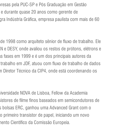
mpresas pela PUC-SP e Pós Graduação em Gestão
ca e durante quase 20 anos como gerente de
ra Indústria Gráfica, empresa paulista com mais de 60
sde 1998 como arquiteto sênior de fluxo de trabalho. Ele
N e DESY, onde avaliou os restos de prótons, elétrons e
as fases em 1999 e é um dos principais autores da
u trabalho em JDF, atuou com fluxo de trabalho de dados
bém Diretor Técnico da CIP4, onde está coordenando os
Universidade NOVA de Lisboa, Fellow da Academia
sístores de filme finos baseados em semicondutores de
as bolsas ERC, ganhou uma Advanced Grant com o
 primeiro transístor de papel, iniciando um novo
ento Científico da Comissão Europeia.