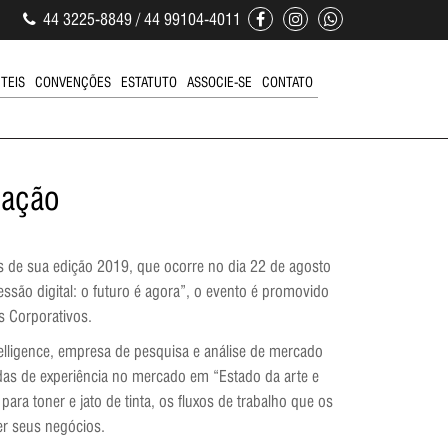
44 3225-8849 / 44 99104-4011
ÚTEIS
CONVENÇÕES
ESTATUTO
ASSOCIE-SE
CONTATO
mação
as de sua edição 2019, que ocorre no dia 22 de agosto
são digital: o futuro é agora”, o evento é promovido
s Corporativos.
telligence, empresa de pesquisa e análise de mercado
adas de experiência no mercado em “Estado da arte e
ara toner e jato de tinta, os fluxos de trabalho que os
r seus negócios.