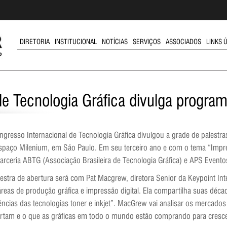
DIRETORIA
INSTITUCIONAL
NOTÍCIAS
SERVIÇOS
ASSOCIADOS
LINKS 
de Tecnologia Gráfica divulga progra
ngresso Internacional de Tecnologia Gráfica divulgou a grade de palestr
spaço Milenium, em São Paulo. Em seu terceiro ano e com o tema “Impres
arceria ABTG (Associação Brasileira de Tecnologia Gráfica) e APS Evento
lestra de abertura será com Pat Macgrew, diretora Senior da Keypoint In
áreas de produção gráfica e impressão digital. Ela compartilha suas déc
ncias das tecnologias toner e inkjet”. MacGrew vai analisar os mercados p
rtam e o que as gráficas em todo o mundo estão comprando para cresce