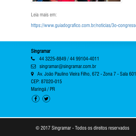
Leia mais em:
https://www.guiadografico.com.br/noticias/3o-congress
Singramar
44 3225-8849 / 44 99104-4011
singramar@singramar.com.br
Av. João Paulino Vieira Filho, 672 - Zona 7 - Sala 60
CEP: 87020-015
Maringá / PR
© 2017 Singramar - Todos os direitos reservados