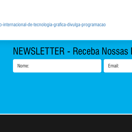
o-internacional-de-tecnologia-grafica-divulga-programacao
NEWSLETTER - Receba Nossas 
Nome:
Email:
1