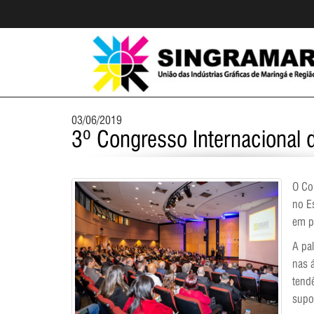
03/06/2019
3º Congresso Internacional 
O Co
no E
em p
A pa
nas 
tendê
supo